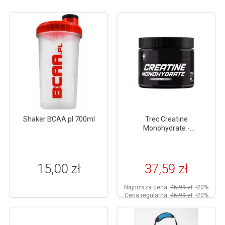
Shaker BCAA.pl 700ml
Trec Creatine
Monohydrate -
monohydrat kreatyny 300g
15,00 zł
37,59 zł
Najniższa cena:
46,99 zł
-20%
Cena regularna:
46,99 zł
-20%