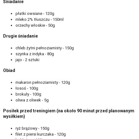
Śniadanie
płatki owsiane - 120g
mleko 2% tłuszczu - 150ml
orzechy włoskie - 50g
Drugie śniadanie
chleb żytni pełnoziarnisty - 150g
szynka z indyka - 80g
jajo - 2 sztuki
Obiad
makaron pełnoziarnisty - 120g
łosoś - 100g
brokuły - 100g
oliwa z oliwek - 5g
Posiłek przed treningiem (na około 90 minut przed planowanym
wysiłkiem)
ryż brązowy - 150g
filet z piersi kurczaka - 120g