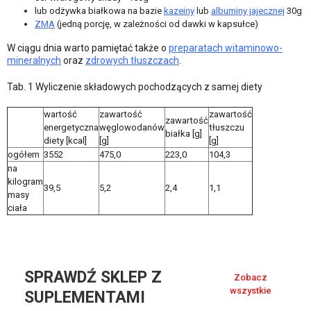
lub odżywka białkowa na bazie
kazeiny
lub
albuminy jajecznej
30g
ZMA
(jedną porcję, w zależności od dawki w kapsułce)
W ciągu dnia warto pamiętać także o
preparatach witaminowo-
mineralnych
oraz
zdrowych tłuszczach
.
Tab. 1 Wyliczenie składowych pochodzących z samej diety
wartość
zawartość
zawartość
zawartość
energetyczna
węglowodanów
tłuszczu
białka [g]
diety [kcal]
[g]
[g]
ogółem
3552
475,0
223,0
104,3
na
kilogram
39,5
5,2
2,4
1,1
masy
ciała
SPRAWDŹ SKLEP Z
Zobacz
wszystkie
SUPLEMENTAMI