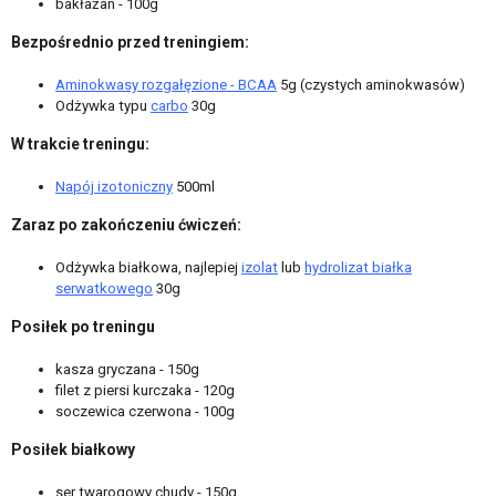
bakłażan - 100g
Bezpośrednio przed treningiem:
Aminokwasy rozgałęzione - BCAA
5g (czystych aminokwasów)
Odżywka typu
carbo
30g
W trakcie treningu:
Napój izotoniczny
500ml
Zaraz po zakończeniu ćwiczeń:
Odżywka białkowa, najlepiej
izolat
lub
hydrolizat białka
serwatkowego
30g
Posiłek po treningu
kasza gryczana - 150g
filet z piersi kurczaka - 120g
soczewica czerwona - 100g
Posiłek białkowy
ser twarogowy chudy - 150g