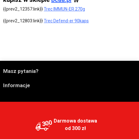
{{prev2_12357:link}}
Trec IMMUN-ER 270g
{{prev2_12803:link}}
Trec Defend-er 90kaps

Masz pytania?

Informacje
Darmowa dostawa
300
od 300 zł