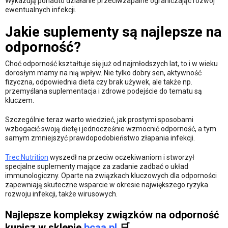
Wykazują ponadto działanie przeciwzapalne ograniczając rozwój
ewentualnych infekcji.
Jakie suplementy są najlepsze na
odporność?
Choć odporność kształtuje się już od najmłodszych lat, to i w wieku
dorosłym mamy na nią wpływ. Nie tylko dobry sen, aktywność
fizyczna, odpowiednia dieta czy brak używek, ale także np.
przemyślana suplementacja i zdrowe podejście do tematu są
kluczem.
Szczególnie teraz warto wiedzieć, jak prostymi sposobami
wzbogacić swoją dietę i jednocześnie wzmocnić odporność, a tym
samym zmniejszyć prawdopodobieństwo złapania infekcji.
Trec Nutrition
wyszedł na przeciw oczekiwaniom i stworzył
specjalne suplementy mające za zadanie zadbać o układ
immunologiczny. Oparte na związkach kluczowych dla odporności
zapewniają skuteczne wsparcie w okresie największego ryzyka
rozwoju infekcji, także wirusowych.
Najlepsze kompleksy związków na odporność
kupisz w sklepie
bcaa.pl
🛒