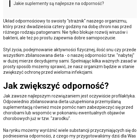
Jakie suplementy są najlepsze na odporność?
Układ odpornościowy to swoisty "strażnik" naszego organizmu,
który przez dwadzieścia cztery godziny na dobę chroni nas przed
różnego rodzaju patogenami. Nie tylko blokuje rozwój wirusów i
bakterii, ale też po prostu zapewnia dobre samopoczucie.
Styl życia, podejmowanie aktywności fizycznej, ilość snu czy przede
wszystkim zbilansowana dieta - o naszej odporności tzw. "nabytej"
w dużej mierze decydujemy sami. Spełniając kilka ważnych zasad w
prosty sposób możemy sprawić, że nasz organizm będzie w stanie
zwiększyć ochronę przed wieloma infekcjami.
Jak zwiększyć odporność?
Jak zawsze najlepszym rozwiązaniem jest oczywiście profilaktyka.
Odpowiednio zbilansowana dieta uzupełniona przemyślaną
suplementacją również może pomóc nam zabezpieczyć się przed
chorobami lub wspomóc w pokonaniu ewentualnych objawów
chorobowych już w tzw. "zarodku".
Na rynku możemy wyróżnić wiele substancji przyczyniających się do
podniesienia odporności, z czego my przygotowaliśmy dziś dla Was