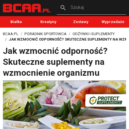
Szukaj
Białka
Kreatyny
Zestawy
Wyprzedaże
BCAA.PL
PORADNIK SPORTOWCA
ODŻYWKI I SUPLEMENTY
JAK WZMOCNIĆ ODPORNOŚĆ? SKUTECZNE SUPLEMENTY NA WZM
Jak wzmocnić odporność?
Skuteczne suplementy na
wzmocnienie organizmu