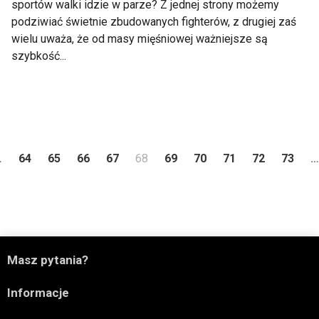
sportów walki idzie w parze? Z jednej strony możemy
podziwiać świetnie zbudowanych fighterów, z drugiej zaś
wielu uważa, że od masy mięśniowej ważniejsze są
szybkość...
ni
…
64
65
66
67
68
69
70
71
72
73
…

Masz pytania?

Informacje