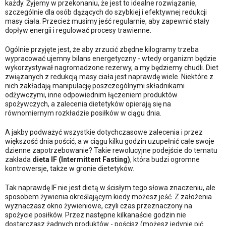
każdy. Żyjemy w przekonaniu, że jest to idealne rozwiązanie,
szczególnie dla osób dążących do szybkiej i efektywnej redukcji
masy ciała. Przecież musimy jeść regularnie, aby zapewnić stały
dopływ energii i regulować procesy trawienne.
Ogólnie przyjęte jest, że aby zrzucić zbędne kilogramy trzeba
wypracować ujemny bilans energetyczny - wtedy organizm będzie
wykorzystywał nagromadzone rezerwy, a my będziemy chudli. Diet
związanych z redukcją masy ciała jest naprawdę wiele. Niektóre z
nich zakładają manipulację poszczególnymi składnikami
odżywczymi, inne odpowiednim łączeniem produktów
spożywczych, a zalecenia dietetyków opierają się na
równomiernym rozkładzie posiłków w ciągu dnia.
A jakby podważyć wszystkie dotychczasowe zalecenia i przez
większość dnia pościć, a w ciągu kilku godzin uzupełnić całe swoje
dzienne zapotrzebowanie? Takie rewolucyjne podejście do tematu
zakłada
dieta IF (Intermittent Fasting)
, która budzi ogromne
kontrowersje, także w gronie dietetyków.
Tak naprawdę IF nie jest dietą w ścisłym tego słowa znaczeniu, ale
sposobem żywienia określającym kiedy możesz jeść. Z założenia
wyznaczasz okno żywieniowe, czyli czas przeznaczony na
spożycie posiłków. Przez następne kilkanaście godzin nie
dostarczasz żadnych produktów - pościsz (możesz jedynie pić