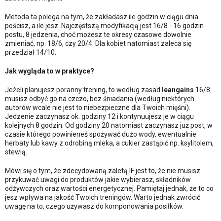
Metoda ta polega na tym, że zakładasz ile godzin w ciągu dnia
pościsz, a ile jesz. Najczęstszą modyfikacją jest 16/8 - 16 godzin
postu, 8 jedzenia, choć możesz te okresy czasowe dowolnie
zmieniać, np. 18/6, czy 20/4. Dla kobiet natomiast zaleca się
przedział 14/10.
Jak wygląda to w praktyce?
Jeżeli planujesz poranny trening, to według zasad
leangains
16/8
musisz odbyć go na czczo, bez śniadania (według niektórych
autorów wcale nie jest to niebezpieczne dla Twoich mięśni).
Jedzenie zaczynasz ok. godziny 12 i kontynuujesz je w ciągu
kolejnych 8 godzin. Od godziny 20 natomiast zaczynasz już post, w
czasie którego powinieneś spożywać dużo wody, ewentualnie
herbaty lub kawy z odrobiną mleka, a cukier zastąpić np. ksylitolem,
stewią.
Mówi się o tym, że zdecydowaną zaletą IF jest to, że nie musisz
przykuwać uwagi do produktów jakie wybierasz, składników
odżywczych oraz wartości energetycznej. Pamiętaj jednak, że to co
jesz wpływa na jakość Twoich treningów. Warto jednak zwrócić
uwagę na to, czego używasz do komponowania posiłków.