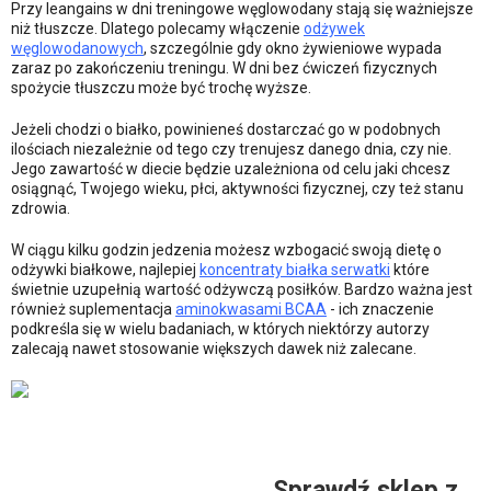
Przy leangains w dni treningowe węglowodany stają się ważniejsze
niż tłuszcze. Dlatego polecamy włączenie
odżywek
węglowodanowych
, szczególnie gdy okno żywieniowe wypada
zaraz po zakończeniu treningu. W dni bez ćwiczeń fizycznych
spożycie tłuszczu może być trochę wyższe.
Jeżeli chodzi o białko, powinieneś dostarczać go w podobnych
ilościach niezależnie od tego czy trenujesz danego dnia, czy nie.
Jego zawartość w diecie będzie uzależniona od celu jaki chcesz
osiągnąć, Twojego wieku, płci, aktywności fizycznej, czy też stanu
zdrowia.
W ciągu kilku godzin jedzenia możesz wzbogacić swoją dietę o
odżywki białkowe, najlepiej
koncentraty białka serwatki
które
świetnie uzupełnią wartość odżywczą posiłków. Bardzo ważna jest
również suplementacja
aminokwasami BCAA
- ich znaczenie
podkreśla się w wielu badaniach, w których niektórzy autorzy
zalecają nawet stosowanie większych dawek niż zalecane.
Sprawdź sklep z