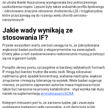
że utrata tkanki tłuszczowej występowała bez jednoczesnego
uszkodzenia mięśni. Lepsze były także wskaźniki profilu lipidowego
- odnotowano znaczne obniżenie cholesterolu LDL i trójglicerydów,
które przyczyniają się do rozwoju wielu chorób sercowo-
naczyniowych.
Jakie wady wynikają ze
stosowania IF?
Przede wszystkim warto zwrócić uwagę na to, że zdecydowana
większość badań pochodzi z eksperymentów na zwierzętach.
Efekty jakie u nich zaobserwowano niekoniecznie muszą przełożyć
się na organizm ludzki.
Ponadto okresy postu, szczególnie w bardziej radykalnych formach
IF mogą być bardzo trudne dla wielu osób. Mogą odczuwać
nadmierny głód, spadek koncentracji, wahania nastrojów, większe
zmęczenie i mniejszą tolerancję na wysiłek. Wiele badań sugeruje
również, że pomimo zapewnień autorów masa mięśniowa może
także być narażona na procesy kataboliczne - stąd wynika tak duży
nacisk na suplementację
aminokwasami BCAA
.
Kolejnym minusem jest to, że zarówno ludzie, jak i zwierzęta
poddawane badaniom jadły racjonalnie, a ich dieta była ściśle