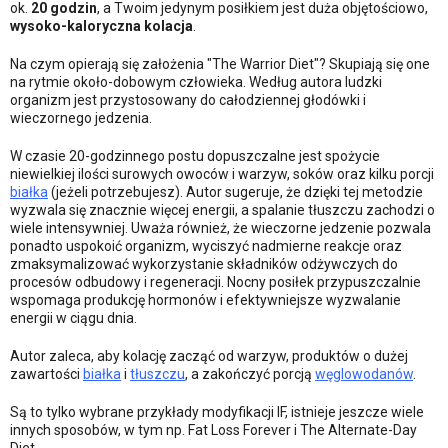
ok.
20 godzin
, a Twoim jedynym posiłkiem jest duża objętościowo,
wysoko-kaloryczna kolacja
.
Na czym opierają się założenia "The Warrior Diet"? Skupiają się one
na rytmie około-dobowym człowieka. Według autora ludzki
organizm jest przystosowany do całodziennej głodówki i
wieczornego jedzenia.
W czasie 20-godzinnego postu dopuszczalne jest spożycie
niewielkiej ilości surowych owoców i warzyw, soków oraz kilku porcji
białka
(jeżeli potrzebujesz). Autor sugeruje, że dzięki tej metodzie
wyzwala się znacznie więcej energii, a spalanie tłuszczu zachodzi o
wiele intensywniej. Uważa również, że wieczorne jedzenie pozwala
ponadto uspokoić organizm, wyciszyć nadmierne reakcje oraz
zmaksymalizować wykorzystanie składników odżywczych do
procesów odbudowy i regeneracji. Nocny posiłek przypuszczalnie
wspomaga produkcję hormonów i efektywniejsze wyzwalanie
energii w ciągu dnia.
Autor zaleca, aby kolację zacząć od warzyw, produktów o dużej
zawartości
białka
i
tłuszczu
, a zakończyć porcją
węglowodanów
.
Są to tylko wybrane przykłady modyfikacji IF, istnieje jeszcze wiele
innych sposobów, w tym np. Fat Loss Forever i The Alternate-Day