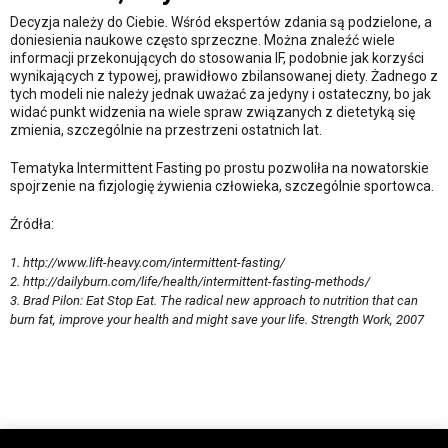
Decyzja należy do Ciebie. Wśród ekspertów zdania są podzielone, a
doniesienia naukowe często sprzeczne. Można znaleźć wiele
informacji przekonujących do stosowania IF, podobnie jak korzyści
wynikających z typowej, prawidłowo zbilansowanej diety. Żadnego z
tych modeli nie należy jednak uważać za jedyny i ostateczny, bo jak
widać punkt widzenia na wiele spraw związanych z dietetyką się
zmienia, szczególnie na przestrzeni ostatnich lat.
Tematyka Intermittent Fasting po prostu pozwoliła na nowatorskie
spojrzenie na fizjologię żywienia człowieka, szczególnie sportowca.
Źródła:
1. http://www.lift-heavy.com/intermittent-fasting/
2. http://dailyburn.com/life/health/intermittent-fasting-methods/
3. Brad Pilon: Eat Stop Eat. The radical new approach to nutrition that can
burn fat, improve your health and might save your life. Strength Work, 2007