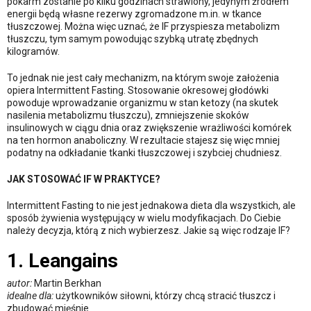
pokarm zostanie po kilku godzinach strawiony, jedynym źródłem
energii będą własne rezerwy zgromadzone m.in. w tkance
tłuszczowej. Można więc uznać, że IF przyspiesza metabolizm
tłuszczu, tym samym powodując szybką utratę zbędnych
kilogramów.
To jednak nie jest cały mechanizm, na którym swoje założenia
opiera Intermittent Fasting. Stosowanie okresowej głodówki
powoduje wprowadzanie organizmu w stan ketozy (na skutek
nasilenia metabolizmu tłuszczu), zmniejszenie skoków
insulinowych w ciągu dnia oraz zwiększenie wrażliwości komórek
na ten hormon anaboliczny. W rezultacie stajesz się więc mniej
podatny na odkładanie tkanki tłuszczowej i szybciej chudniesz.
JAK STOSOWAĆ IF W PRAKTYCE?
Intermittent Fasting to nie jest jednakowa dieta dla wszystkich, ale
sposób żywienia występujący w wielu modyfikacjach. Do Ciebie
należy decyzja, którą z nich wybierzesz. Jakie są więc rodzaje IF?
1. Leangains
autor:
Martin Berkhan
idealne dla:
użytkowników siłowni, którzy chcą stracić tłuszcz i
zbudować mięśnie