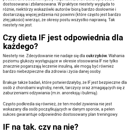
dostosowana i zbilansowana. W praktyce niestety wygląda to
różnie, niektórzy wskazówki autorów biorą bardzo dosłownie i
dostarczają więcej jedzenia niż powinni (które często jest bardzo
złej jakości) wierząc, że okresy postu wszystko naprawią. Tak
niestety nie jest.
Czy dieta IF jest odpowiednia dla
każdego?
Niestety nie. Zdecydowanie nie nadaje się dla
cukrzyków.
Wahania
poziomu glukozy występujące w okresie stosowania IF nie tylko
znacznie pogarszają leczenie insuliną, ale mogą być również
bardzo niebezpieczne dla zdrowia i życia danej osoby.
Brakuje także badań, które potwierdzałyby, że IF jest bezpieczne dla
osób z chorobami wątroby, nerek, tarczycy oraz zmagających się z
zaburzeniami odżywiania (m.in. anoreksją i bulimią).
Często podkreśla się również, że ten model żywienia nie jest
wskazany dla osób początkujących w danym sporcie, a pełen
sukces gwarantuje odpowiednio dostosowany plan treningowy.
IF na tak, czy na nie?