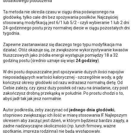
dodatkowego pobudzenia
Ta metoda nie określa czasu w ciągu dnia poświęconego na
głodówkę, tylko całe dni bez spożywania posiłków. Najczęściej
stosowaną modyfikacją jest 6/1 lub 5/2 - czyli wybieranie 1 lub 2 dni
24-godzinnego postu przy normalnej diecie w ciągu pozostałych dni
tygodnia.
Zapewne zastanawiasz się dlaczego tego typu modyfikacja ma
działać. Otóż okazuje się, że zwiększone wykorzystywanie kwasów
tłuszczowych jako źródła energii występuje pomiędzy 18 a 32
godziną postu (średnio uznaje się więc
24 godziny
).
W dni postu dopuszczalne jest spożywanie dużych ilości napojów
nieposiadających wartości kalorycznej - szczególnie wody, a gdy
kończysz okresy głodówki od razu wdrażasz normalną dietę. Od
Ciebie zależy, czy zjesz duży posiłek od razu na śniadanie, czy post
zakończysz drobną przekąską w południe. Po prostu chodzi o to,
abyś jadł tak jak jesz normalnie.
Autor podkreśla, żeby zaczynać od
jednego dnia głodówki
,
stopniowo zwiększając ich ilość w miarę stosowania IF. Najlepszym
okresem aby zacząć jest dzień, w którym będziesz bardzo zajęty, a
żadne nadzwyczajne okoliczności (np. lunch firmowy, ważne
spotkanie, impreza rodzinna) nie będą występowały.