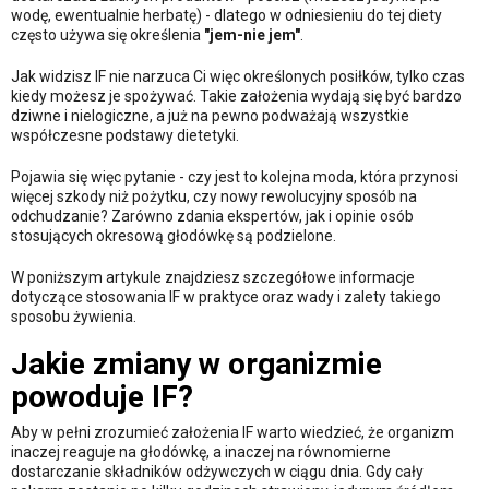
wodę, ewentualnie herbatę) - dlatego w odniesieniu do tej diety
często używa się określenia
"jem-nie jem"
.
Jak widzisz IF nie narzuca Ci więc określonych posiłków, tylko czas
kiedy możesz je spożywać. Takie założenia wydają się być bardzo
dziwne i nielogiczne, a już na pewno podważają wszystkie
współczesne podstawy dietetyki.
Pojawia się więc pytanie - czy jest to kolejna moda, która przynosi
więcej szkody niż pożytku, czy nowy rewolucyjny sposób na
odchudzanie? Zarówno zdania ekspertów, jak i opinie osób
stosujących okresową głodówkę są podzielone.
W poniższym artykule znajdziesz szczegółowe informacje
dotyczące stosowania IF w praktyce oraz wady i zalety takiego
sposobu żywienia.
Jakie zmiany w organizmie
powoduje IF?
Aby w pełni zrozumieć założenia IF warto wiedzieć, że organizm
inaczej reaguje na głodówkę, a inaczej na równomierne
dostarczanie składników odżywczych w ciągu dnia. Gdy cały