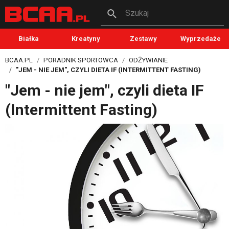
Szukaj
Białka
Kreatyny
Zestawy
Wyprzedaże
BCAA.PL
PORADNIK SPORTOWCA
ODŻYWIANIE
"JEM - NIE JEM", CZYLI DIETA IF (INTERMITTENT FASTING)
"Jem - nie jem", czyli dieta IF
(Intermittent Fasting)