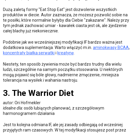
Dużą zaletą formy "Eat Stop Eat" jest dozwolenie wszystkich
produktów w diecie. Autor zaznacza, że możesz pozwolić sobie na
te posiłki, które normalnie byłyby dla Ciebie "zakazane". Należy przy
tym jednak zachować umiar - kawałek ciasta jest ok, ale zjedzenie
całej blachy już niekoniecznie.
Podobnie jak we wcześniejszej modyfikacji IF bardzo ważna jest
dodatkowa suplementacja. Warto włączyć m.in.
aminokwasy BCAA
,
koncentraty białka serwatki
i
kreatynę
.
Niestety, ten sposób żywienia może być bardzo trudny dla wielu
ludzi, szczególnie na samym początku stosowania. U niektórych
mogą pojawić się bóle głowy, nadmierne zmęczenie, mniejsza
tolerancja na wysiłek i wahania nastroju.
3. The Warrior Diet
autor:
Ori Hofmekler
idealne dla:
osób lubiących planować, z szczegółowym
harmonogramem działania
Jest to kolejna odmiana IF, ale jej zasady odbiegają od wcześniej
przyjętych ram czasowych. W tej modyfikacji stosujesz post przez