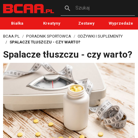
Szukaj
Białka
Kreatyny
Zestawy
Wyprzedaże
BCAA.PL
PORADNIK SPORTOWCA
ODŻYWKI I SUPLEMENTY
SPALACZE TŁUSZCZU - CZY WARTO?
Spalacze tłuszczu - czy warto?