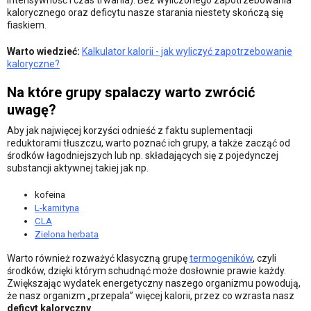
intensywność i czas trwania). Bez wyliczonego zapotrzebowania
kalorycznego oraz deficytu nasze starania niestety skończą się
fiaskiem.
Warto wiedzieć:
Kalkulator kalorii - jak wyliczyć zapotrzebowanie
kaloryczne?
Na które grupy spalaczy warto zwrócić
uwagę?
Aby jak najwięcej korzyści odnieść z faktu suplementacji
reduktorami tłuszczu, warto poznać ich grupy, a także zacząć od
środków łagodniejszych lub np. składających się z pojedynczej
substancji aktywnej takiej jak np.
kofeina
L-karnityna
CLA
Zielona herbata
Warto również rozważyć klasyczną grupę
termogeników
, czyli
środków, dzięki którym schudnąć może dosłownie prawie każdy.
Zwiększając wydatek energetyczny naszego organizmu powodują,
że nasz organizm „przepala” więcej kalorii, przez co wzrasta nasz
deficyt kaloryczny
.