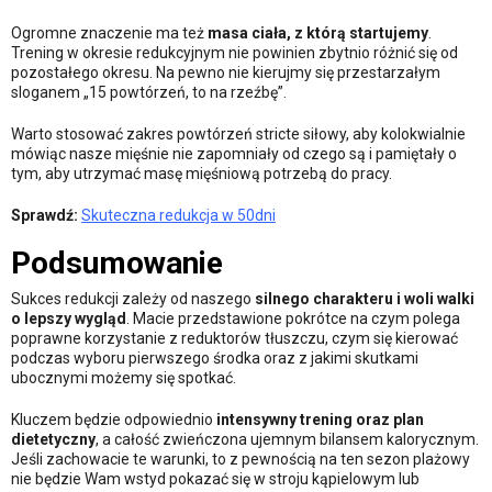
Ogromne znaczenie ma też
masa ciała, z którą startujemy
.
Trening w okresie redukcyjnym nie powinien zbytnio różnić się od
pozostałego okresu. Na pewno nie kierujmy się przestarzałym
sloganem „15 powtórzeń, to na rzeźbę”.
Warto stosować zakres powtórzeń stricte siłowy, aby kolokwialnie
mówiąc nasze mięśnie nie zapomniały od czego są i pamiętały o
tym, aby utrzymać masę mięśniową potrzebą do pracy.
Sprawdź:
Skuteczna redukcja w 50dni
Podsumowanie
Sukces redukcji zależy od naszego
silnego charakteru i woli walki
o lepszy wygląd
. Macie przedstawione pokrótce na czym polega
poprawne korzystanie z reduktorów tłuszczu, czym się kierować
podczas wyboru pierwszego środka oraz z jakimi skutkami
ubocznymi możemy się spotkać.
Kluczem będzie odpowiednio
intensywny trening oraz plan
dietetyczny
, a całość zwieńczona ujemnym bilansem kalorycznym.
Jeśli zachowacie te warunki, to z pewnością na ten sezon plażowy
nie będzie Wam wstyd pokazać się w stroju kąpielowym lub