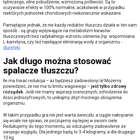
tętniczego, silne pobudzenie, wzmożoną potliwość. Są to
oczywiście efekty w 100% normalne, aczkolwiek w przypadku
niektórych jednostek chorobowych niekoniecznie wskazane.
Pamiętajcie jednak, że nie każdy reduktor tłuszczu działa w ten sam
sposób - są grupy wpływające na metabolizm kwasów
tłuszczowych bez radykalnego wzrostu ciśnienia (np. wspomniana
L-karnityna, czy też nasilające eliminację wody z organizmu -
diuretyki
.
Jak długo można stosować
spalacze tłuszczu?
Ile ma trwać redukcja – aż będziesz zadowolony/a! Możemy
powiedzieć, że nie ma tu limitu wagowego –
jest tylko zdrowy
rozsądek
. Jeśli nie mamy aspiracji scenicznych, schodzenia do
ilości jednocyfrowych, to unikajmy zbyt mocnego obciążenia
organizmu.
W takim przypadku gra nie jest warta świeczki, a ciągłe nakręcanie
się wcale nie sprawi, że poczujemy się lepiej w swoim ciele.
Redukujemy do tego momentu, aż odczujemy zadowolenie ze
swojego wyglądu. Dla jednego będą to 3-4 kilogramy, a dla drugiego
10 kg.