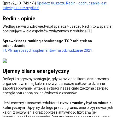
{{prev2_13174:link}}
Spalacz tłuszczu Redin - odchudzanie jest
łatwiejsze niż myślisz!
Redin - opinie
Według serwisu Zdrowie.tvn.pl spalacz tłuszczu Redin to wsparcie
obejmujące wiele aspektów związanych z redukcją.[1]
Sprawdź nasz ranking absolutnego TOP tabletek na
odchudzanie:
TOP6 najlepszych suplementów na odchudzanie 2021
Ujemny bilans energetyczny
Deficyt kaloryczny występuje, gdy wraz z posiłkami dostarczamy
organizmowi mniej kalorii, niż wynosi nasze całkowite dzienne
zapotrzebowanie. W takiej sytuacji nasze ciało zaczyna czerpać
energię potrzebną np, do ćwiczeń z zapasów.
Jeśli chcemy stosować reduktor tłuszczu
musimy być na minusie
kalorycznym
. Dążymy do tego przez ograniczenie przyjmowanych
kalorii z pożywienia oraz poprzez aktywność fizyczną (jej