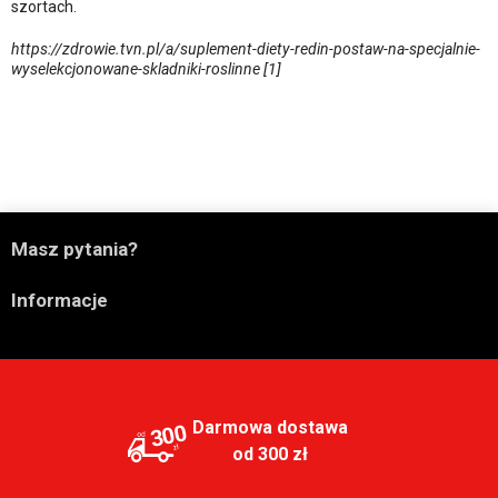
szortach.
https://zdrowie.tvn.pl/a/suplement-diety-redin-postaw-na-specjalnie-
wyselekcjonowane-skladniki-roslinne [1]

Masz pytania?

Informacje
Darmowa dostawa
300
od 300 zł