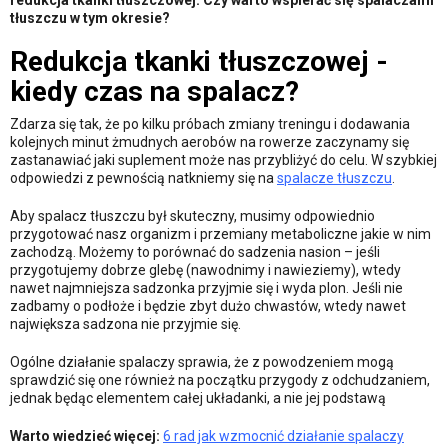
tłuszczu w tym okresie?
Redukcja tkanki tłuszczowej -
kiedy czas na spalacz?
Zdarza się tak, że po kilku próbach zmiany treningu i dodawania
kolejnych minut żmudnych aerobów na rowerze zaczynamy się
zastanawiać jaki suplement może nas przybliżyć do celu. W szybkiej
odpowiedzi z pewnością natkniemy się na
spalacze tłuszczu
.
Aby spalacz tłuszczu był skuteczny, musimy odpowiednio
przygotować nasz organizm i przemiany metaboliczne jakie w nim
zachodzą. Możemy to porównać do sadzenia nasion – jeśli
przygotujemy dobrze glebę (nawodnimy i nawieziemy), wtedy
nawet najmniejsza sadzonka przyjmie się i wyda plon. Jeśli nie
zadbamy o podłoże i będzie zbyt dużo chwastów, wtedy nawet
największa sadzona nie przyjmie się.
Ogólne działanie spalaczy sprawia, że z powodzeniem mogą
sprawdzić się one również na początku przygody z odchudzaniem,
jednak będąc elementem całej układanki, a nie jej podstawą
Warto wiedzieć więcej:
6 rad jak wzmocnić działanie spalaczy