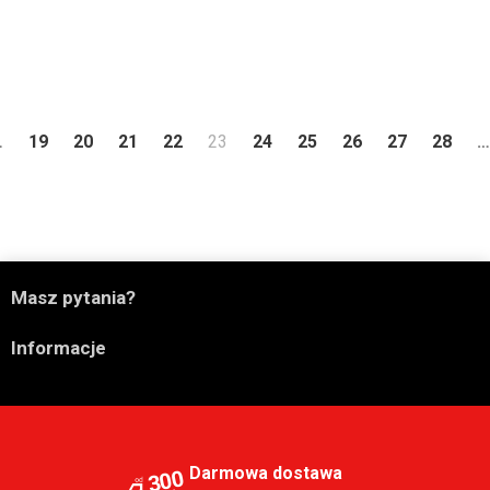
ni
…
19
20
21
22
23
24
25
26
27
28
…

Masz pytania?

Informacje
Darmowa dostawa
300