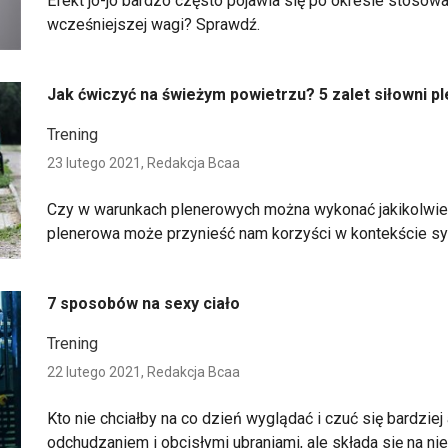
Efekt jo-jo bardzo często pojawia się po okresie stosowan
wcześniejszej wagi? Sprawdź.
Jak ćwiczyć na świeżym powietrzu? 5 zalet siłowni 
Trening
23 lutego 2021,
Redakcja Bcaa
Czy w warunkach plenerowych można wykonać jakikolwi
plenerowa może przynieść nam korzyści w kontekście sy
7 sposobów na sexy ciało
Trening
22 lutego 2021,
Redakcja Bcaa
Kto nie chciałby na co dzień wyglądać i czuć się bardziej 
odchudzaniem i obcisłymi ubraniami, ale składa się na 