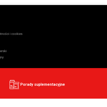
atności i cookies
erski
jny
Porady suplementacyjne