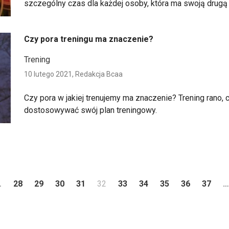
szczególny czas dla każdej osoby, która ma swoją drugą 
Czy pora treningu ma znaczenie?
Trening
10 lutego 2021,
Redakcja Bcaa
Czy pora w jakiej trenujemy ma znaczenie? Trening rano, 
dostosowywać swój plan treningowy.
ni
…
28
29
30
31
32
33
34
35
36
37
…