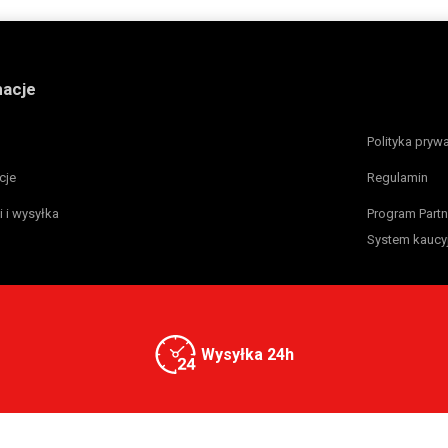
macje
Polityka pryw
cje
Regulamin
i i wysyłka
Program Partn
System kaucy
Wysyłka 24h