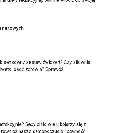
ia diety redukcyjnej. Jak nie wrócić do swojej
plenerowych
ek sensowny zestaw ćwiczeń? Czy siłownia
lwetki bądź zdrowia? Sprawdź.
atrakcyjnie? Sexy ciało wielu kojarzy się z
nie również nasze samopoczucie i pewność