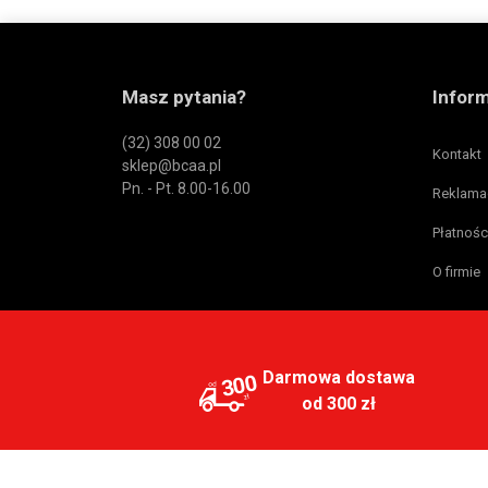
Masz pytania?
Infor
(32) 308 00 02
Kontakt
sklep@bcaa.pl
Pn. - Pt. 8.00-16.00
Reklama
Płatnośc
O firmie
Darmowa dostawa
300
od 300 zł