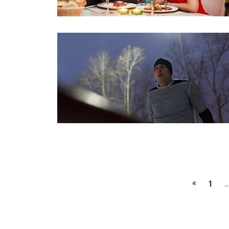
«
Poprzed
1