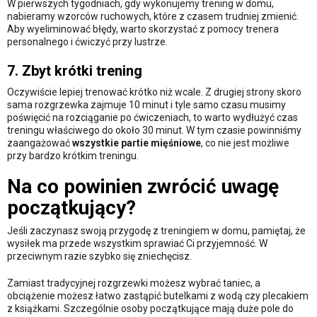
W pierwszych tygodniach, gdy wykonujemy trening w domu,
nabieramy wzorców ruchowych, które z czasem trudniej zmienić.
Aby wyeliminować błędy, warto skorzystać z pomocy trenera
personalnego i ćwiczyć przy lustrze.
7. Zbyt krótki trening
Oczywiście lepiej trenować krótko niż wcale. Z drugiej strony skoro
sama rozgrzewka zajmuje 10 minut i tyle samo czasu musimy
poświęcić na rozciąganie po ćwiczeniach, to warto wydłużyć czas
treningu właściwego do około 30 minut. W tym czasie powinniśmy
zaangażować
wszystkie partie mięśniowe
, co nie jest możliwe
przy bardzo krótkim treningu.
Na co powinien zwrócić uwagę
początkujący?
Jeśli zaczynasz swoją przygodę z treningiem w domu, pamiętaj, że
wysiłek ma przede wszystkim sprawiać Ci przyjemność. W
przeciwnym razie szybko się zniechęcisz.
Zamiast tradycyjnej rozgrzewki możesz wybrać taniec, a
obciążenie możesz łatwo zastąpić butelkami z wodą czy plecakiem
z książkami. Szczególnie osoby początkujące mają duże pole do