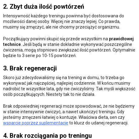
2. Zbyt duża ilość powtórzeń
Intensywność każdego treningu powinna być dostosowana do
możliwości danej osoby. Więcej nie znaczy lepiej. Co prawda,
musimy się zmęczyć, ale nie chcemy przeciążyć organizmu.
Początkujący powinni skupić się przede wszystkim na
prawidłowej
technice
. Jeśli będą w stanie dokładnie wykonywać poszczególne
ćwiczenia, mogą stopniowo zwiększać ilość powtórzeń. Optymalnie
będzie to 3 serie po 10-15 powtórzeń.
3. Brak regeneracji
Skoro już zdecydowaliśmy się na trening w domu, to trzeba go
wykonywać jak najczęściej, najlepiej codziennie. W końcu musimy
nadrobić te wszystkie lata, gdy nie ćwiczyliśmy. Tak myśli większość
osób początkujących. Niestety tak to nie działa.
Brak odpowiedniej regeneracji może spowodować, że nie będziemy
w stanie intensywnie ćwiczyć, a nawet ukończyć treningu. Gdy
jesteśmy zmęczeni łatwiej o kontuzje. Właściwa dieta, sen czy
wsparcie poprzez suplementacje
to klucz do udanej regeneracji.
4. Brak rozciągania po treningu