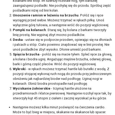
kolanami linii stóp. Im szerszy rozstaw nóg, tym bardziej
zaangażujesz pośladki. Nie pochylaj się do przodu. Spróbuj zejść
pośladkami niżej od linii kolan.
Unoszenie ramion w leżeniu na brzuchu
. Połóż się i ręce
wyciągnij przed siebie. Możesz trzymać w rękach piłkę. Unoś
wyłącznie górę tułowia, a następnie wróć do pozycji wyjściowej.
Pompki na kolanach
. Staraj się, by kolana z barkami tworzyły
linię prostą. Nie wypinaj zbyt mocno pośladków.
Deska
- ustaw się w podporze przodem, opierając się na dłoniach
i palcach u stóp. Ciało powinno znajdować się w linii prostej. Nie
unoś pośladków zbyt wysoko. Dłonie umieść pod barkami.
Spięcia brzucha
- połóż się na macie tyłem. Spleć ręce za głową,
a kolana i biodra ugnij. Angażując mięśnie brzucha, oderwij głowę,
barki i górną część pleców. Wróć do pozycji wyjściowej.
Wykroki
- w rękach możesz trzymać hantle lub butelki z wodą. Z
pozycji stojącej wykonaj ruch nogą do przodu przy jednoczesnym
obniżeniu jak najbardziej bioder nad podłogę. Uginaj nogi w
kolanach. Obniż biodra prostopadle nad podłogę.
Wyciskanie żołnierskie
- trzymaj hantle ułożone na
przedramionach i klatce piersiowej. Następnie rozchyl ręce tak, by
stworzyły kąt 45 stopni z ciałem i zacznij wyciskać je ku górze.
Następnie możesz kilka minut poświęcić na ćwiczenia cardio.
Może to być bieg w miejscu, skakanie na skakance lub spacer.