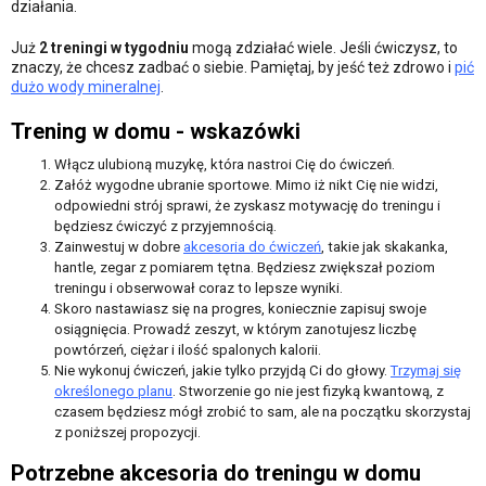
działania.
Już
2 treningi w tygodniu
mogą zdziałać wiele. Jeśli ćwiczysz, to
znaczy, że chcesz zadbać o siebie. Pamiętaj, by jeść też zdrowo i
pić
dużo wody mineralnej
.
Trening w domu - wskazówki
Włącz ulubioną muzykę, która nastroi Cię do ćwiczeń.
Załóż wygodne ubranie sportowe. Mimo iż nikt Cię nie widzi,
odpowiedni strój sprawi, że zyskasz motywację do treningu i
będziesz ćwiczyć z przyjemnością.
Zainwestuj w dobre
akcesoria do ćwiczeń
, takie jak skakanka,
hantle, zegar z pomiarem tętna. Będziesz zwiększał poziom
treningu i obserwował coraz to lepsze wyniki.
Skoro nastawiasz się na progres, koniecznie zapisuj swoje
osiągnięcia. Prowadź zeszyt, w którym zanotujesz liczbę
powtórzeń, ciężar i ilość spalonych kalorii.
Nie wykonuj ćwiczeń, jakie tylko przyjdą Ci do głowy.
Trzymaj się
określonego planu
. Stworzenie go nie jest fizyką kwantową, z
czasem będziesz mógł zrobić to sam, ale na początku skorzystaj
z poniższej propozycji.
Potrzebne akcesoria do treningu w domu