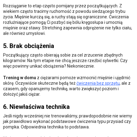
Rozciąganie to etap często pomijany przez początkujących. Z
wiekiem często tracimy ruchomość z powodu siedzącego trybu
życia. Mięśnie kurczą się, a ruchy stają się ograniczone. Ćwiczenia
rozluźniające pomogą Ci pozbyć się bólu kręgosłupa i umocnią
mięśnie oraz stawy. Stretching zapewnia odprężenie nie tylko ciału,
ale również umysłowi.
5. Brak obciążenia
Początkujący często obierają sobie za cel zrzucenie zbędnych
kilogramów. Na tym etapie nie chcą jeszcze rzeźbić sylwetki. Czy
więc powinny unikać obciążenia? Niekoniecznie.
Trening w domu
z ciężarami pomoże wzmocnić mięśnie i ujędrnić
skórę. Oczywiście skuteczne będą też
ćwiczenia bez sprzętu
, ale z
czasem, gdy opanujemy technikę, warto zwiększyć poziom i
dołożyć jakiś ciężar.
6. Niewłaściwa technika
Jeśli nigdy wcześniej nie trenowaliśmy, prawdopodobnie nie wiemy
jak prawidłowo wykonać podstawowe ćwiczenia typu przysiad czy
pompka. Odpowiednia technika to podstawa.