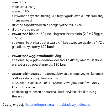
wiek: 25 lat
masa ciała: 75kg
wzrost: 180cm
aktywność fizyczna: treningi 3-5 razy tygodniowo o umiarkowanej
intensywności
dzienne zapotrzebowanie energetyczne: 2827 kcal
dieta keto na masę
zawartość białka:
2,3g na kilogram masy ciała (2,3 x 75kg) =
172,5g
spalenie 1g białka dostarcza ok. 4 kcal, więc ze spalenia 172,5
g białka uzyskamy
690 kcal
zawartość węglowodanów:
30g
spalenie 1g węglowodanów dostarcza 4kcal, więc z ustalonej
wartości 30g powstanie ok.
120 kcal
zawartość tłuszczu
= zapotrzebowanie energetyczne - kalorie z
białka - kalorie z węglowodanów
(2827kcal - 690kcal z białka - 120kcal z węglowodanów =
2017
kcal z tłuszczu
spalenie 1g tłuszczu dostarcza 9kcal, czyli 2017kcal to 224g
tłuszczu
Czytaj więcej:
Dieta ketogeniczna - przykładowy jadłospis