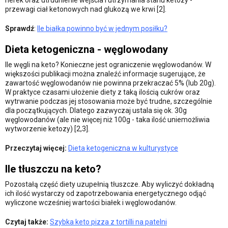
nerek oraz utrudnienie wejścia i utrzymania stanu ketozy -
przewagi ciał ketonowych nad glukozą we krwi [2].
Sprawdź
:
Ile białka powinno być w jednym posiłku?
Dieta ketogeniczna - węglowodany
Ile węgli na keto? Konieczne jest ograniczenie węglowodanów. W
większości publikacji można znaleźć informacje sugerujące, że
zawartość węglowodanów nie powinna przekraczać 5% (lub 20g).
W praktyce czasami ułożenie diety z taką ilością cukrów oraz
wytrwanie podczas jej stosowania może być trudne, szczególnie
dla początkujących. Dlatego zazwyczaj ustala się ok. 30g
węglowodanów (ale nie więcej niż 100g - taka ilość uniemożliwia
wytworzenie ketozy) [2,3].
Przeczytaj więcej:
Dieta ketogeniczna w kulturystyce
Ile tłuszczu na keto?
Pozostałą część diety uzupełnią tłuszcze. Aby wyliczyć dokładną
ich ilość wystarczy od zapotrzebowania energetycznego odjąć
wyliczone wcześniej wartości białek i węglowodanów.
Czytaj także:
Szybka keto pizza z tortilli na patelni