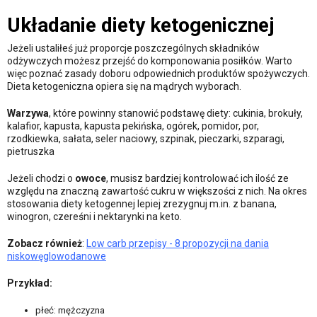
Układanie diety ketogenicznej
Jeżeli ustaliłeś już proporcje poszczególnych składników
odżywczych możesz przejść do komponowania posiłków. Warto
więc poznać zasady doboru odpowiednich produktów spożywczych.
Dieta ketogeniczna opiera się na mądrych wyborach.
Warzywa
, które powinny stanowić podstawę diety: cukinia, brokuły,
kalafior, kapusta, kapusta pekińska, ogórek, pomidor, por,
rzodkiewka, sałata, seler naciowy, szpinak, pieczarki, szparagi,
pietruszka
Jeżeli chodzi o
owoce
, musisz bardziej kontrolować ich ilość ze
względu na znaczną zawartość cukru w większości z nich. Na okres
stosowania diety ketogennej lepiej zrezygnuj m.in. z banana,
winogron, czereśni i nektarynki na keto.
Zobacz również
:
Low carb przepisy - 8 propozycji na dania
niskowęglowodanowe
Przykład:
płeć: mężczyzna