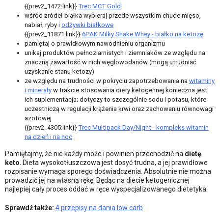
{{prev2_1472:link}}
Trec MCT Gold
wśród źródeł białka wybieraj przede wszystkim chude mięso,
nabiał, ryby i
odżywki białkowe
{{prev2_11871:link}}
6PAK Milky Shake Whey - białko na ketozę
pamiętaj o prawidłowym nawodnieniu organizmu
unikaj produktów pełnoziarnistych i ziemniaków ze względu na
znaczną zawartość w nich węglowodanów (mogą utrudniać
uzyskanie stanu ketozy)
ze względu na trudności w pokryciu zapotrzebowania na
witaminy
i minerały
w trakcie stosowania diety ketogennej konieczna jest
ich suplementacja; dotyczy to szczególnie sodu i potasu, które
uczestniczą w regulacji krążenia krwi oraz zachowaniu równowagi
azotowej
{{prev2_4305:link}}
Trec Multipack Day/Night - kompleks witamin
na dzień i na noc
Pamiętajmy, że nie każdy może i powinien przechodzić na
dietę
keto
. Dieta wysokotłuszczowa jest dosyć trudna, a jej prawidłowe
rozpisanie wymaga sporego doświadczenia. Absolutnie nie można
prowadzić jej na własną rękę. Będąc na diecie ketogenicznej
najlepiej cały proces oddać w ręce wyspecjalizowanego dietetyka.
Sprawdź także:
4 przepisy na dania low carb