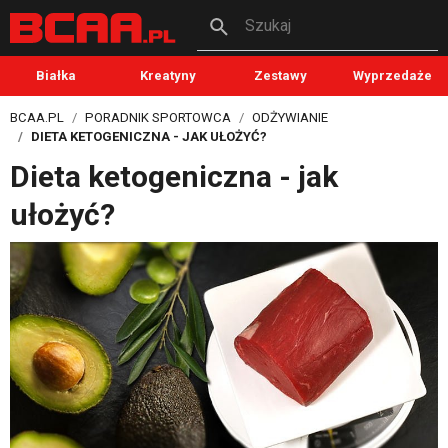
Szukaj
Białka
Kreatyny
Zestawy
Wyprzedaże
BCAA.PL
PORADNIK SPORTOWCA
ODŻYWIANIE
DIETA KETOGENICZNA - JAK UŁOŻYĆ?
Dieta ketogeniczna - jak
ułożyć?