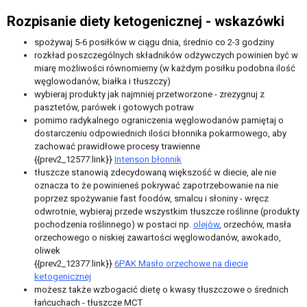
Rozpisanie diety ketogenicznej - wskazówki
spożywaj 5-6 posiłków w ciągu dnia, średnio co 2-3 godziny
rozkład poszczególnych składników odżywczych powinien być w
miarę możliwości równomierny (w każdym posiłku podobna ilość
węglowodanów, białka i tłuszczy)
wybieraj produkty jak najmniej przetworzone - zrezygnuj z
pasztetów, parówek i gotowych potraw
pomimo radykalnego ograniczenia węglowodanów pamiętaj o
dostarczeniu odpowiednich ilości błonnika pokarmowego, aby
zachować prawidłowe procesy trawienne
{{prev2_12577:link}}
Intenson błonnik
tłuszcze stanowią zdecydowaną większość w diecie, ale nie
oznacza to że powinieneś pokrywać zapotrzebowanie na nie
poprzez spożywanie fast foodów, smalcu i słoniny - wręcz
odwrotnie, wybieraj przede wszystkim tłuszcze roślinne (produkty
pochodzenia roślinnego) w postaci np.
olejów
, orzechów, masła
orzechowego o niskiej zawartości węglowodanów, awokado,
oliwek
{{prev2_12377:link}}
6PAK Masło orzechowe na diecie
ketogenicznej
możesz także wzbogacić dietę o kwasy tłuszczowe o średnich
łańcuchach - tłuszcze MCT