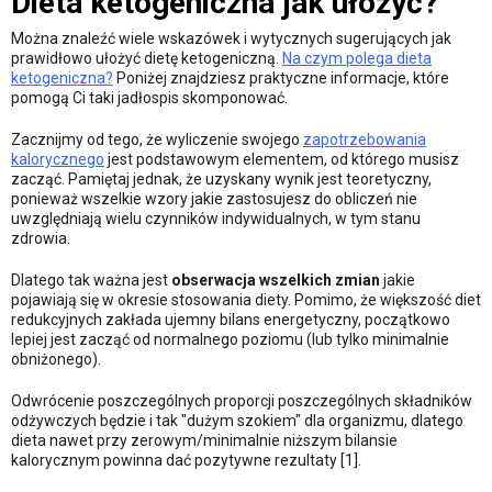
Dieta ketogeniczna jak ułożyć?
Można znaleźć wiele wskazówek i wytycznych sugerujących jak
prawidłowo ułożyć dietę ketogeniczną.
Na czym polega dieta
ketogeniczna?
Poniżej znajdziesz praktyczne informacje, które
pomogą Ci taki jadłospis skomponować.
Zacznijmy od tego, że wyliczenie swojego
zapotrzebowania
kalorycznego
jest podstawowym elementem, od którego musisz
zacząć. Pamiętaj jednak, że uzyskany wynik jest teoretyczny,
ponieważ wszelkie wzory jakie zastosujesz do obliczeń nie
uwzględniają wielu czynników indywidualnych, w tym stanu
zdrowia.
Dlatego tak ważna jest
obserwacja wszelkich zmian
jakie
pojawiają się w okresie stosowania diety. Pomimo, że większość diet
redukcyjnych zakłada ujemny bilans energetyczny, początkowo
lepiej jest zacząć od normalnego poziomu (lub tylko minimalnie
obniżonego).
Odwrócenie poszczególnych proporcji poszczególnych składników
odżywczych będzie i tak "dużym szokiem" dla organizmu, dlatego
dieta nawet przy zerowym/minimalnie niższym bilansie
kalorycznym powinna dać pozytywne rezultaty [1].