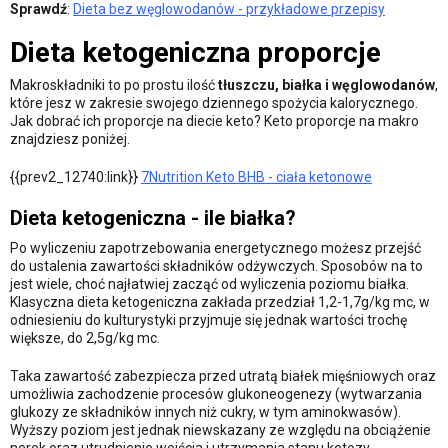
Sprawdź
:
Dieta bez węglowodanów - przykładowe przepisy
Dieta ketogeniczna proporcje
Makroskładniki to po prostu ilość
tłuszczu, białka i węglowodanów
,
które jesz w zakresie swojego dziennego spożycia kalorycznego.
Jak dobrać ich proporcje na diecie keto? Keto proporcje na makro
znajdziesz poniżej.
{{prev2_12740:link}}
7Nutrition Keto BHB - ciała ketonowe
Dieta ketogeniczna - ile białka?
Po wyliczeniu zapotrzebowania energetycznego możesz przejść
do ustalenia zawartości składników odżywczych. Sposobów na to
jest wiele, choć najłatwiej zacząć od wyliczenia poziomu białka.
Klasyczna dieta ketogeniczna zakłada przedział 1,2-1,7g/kg mc, w
odniesieniu do kulturystyki przyjmuje się jednak wartości trochę
większe, do 2,5g/kg mc.
Taka zawartość zabezpiecza przed utratą białek mięśniowych oraz
umożliwia zachodzenie procesów glukoneogenezy (wytwarzania
glukozy ze składników innych niż cukry, w tym aminokwasów).
Wyższy poziom jest jednak niewskazany ze względu na obciążenie