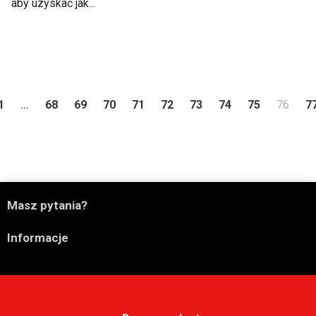
aby uzyskać jak...
rzedni
1
…
68
69
70
71
72
73
74
75
76
7

Masz pytania?

Informacje