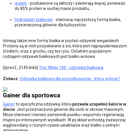
izolaty
- pozbawione są laktozy i zawierają więcej, ponieważ
do 85% protein w suchej masie produktu;
hydrolizaty białkowe
- stanowią najczystszą formę białka,
przeznaczoną głównie dla kulturystów.
Istnieją także inne formy białka w postaci odżywek wegańskich.
Proteiny są w nich pozyskiwane z soi, która jest najpopularniejszym
źródłem, oraz z grochu, czy też ryżu. Ostatnim popularnym
rodzajem odzywek białkowych jest białko wołowe.
{{prev2_2145:link}}
Trec Whey 100 - odżywka białkowa
Zobacz:
Odżywka białkowa dla początkującego - którą wybrać?
Gainer dla sportowca
Gainer
to specyficzna odżywka, która
pozwala uzupełnić kalorie w
diecie
. Jest przeznaczona głównie dla osób w okresie masowym.
Może stanowić również zamiennik posiłku i wspomóc regenerację
mięśni po intensywnych wysiłkach. W jej skład wchodzą zazwyczaj
węglowodany o różnym czasie uwalniania oraz białko o pełnym
aminogramie.