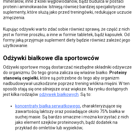
minerałów, inne z kolei węglowodanów, bądź budulca w postaci
protein i aminokwasów. Istnieją również bardziej specjalistyczne
suplementy, które służą jako przed treningówki, redukujące uczucie
zmęczenia.
Kupując odżywki warto zdać sobie również sprawę, że część z nich
jest w formie proszku, a inne w formie tabletek, bądź kapsułek. Od
formy jaką przyjmuje suplement diety będzie również zależeć jego
użytkowanie.
Odżywki białkowe dla sportowców
Odżywki sportowe mogą dostarczać niezbędne składniki odżywcze
do organizmu. Do tego grona zalicza się właśnie białko.
Proteiny
stanowią cegiełki
, które są potrzebne do tego aby organizm
nadbudowywał uszkodzone poprzez trening włókna mięśni. W ten
sposób stają się one silniejsze oraz większe. Na rynku dostępnych
jest kilka rodzajów
odżywek białkowych
. Są to:
koncentraty białka serwatkowego
, charakteryzujące się
zawartością laktozy oraz posiadające około 75% białka w
suchej masie. Są bardzo smaczne i można korzystać z nich
jako element szejków proteinowych, bądź dodatek na
przykład do omletów lub wypieków;