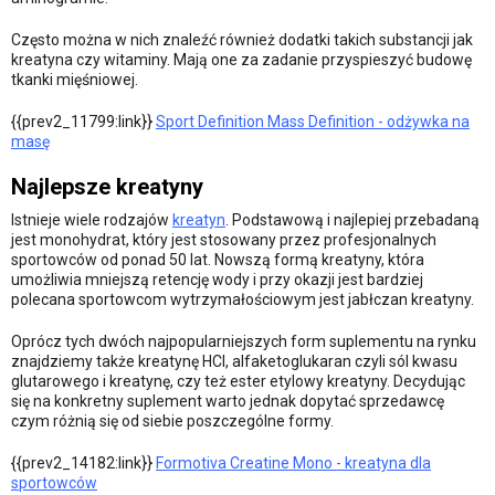
Często można w nich znaleźć również dodatki takich substancji jak
kreatyna czy witaminy. Mają one za zadanie przyspieszyć budowę
tkanki mięśniowej.
{{prev2_11799:link}}
Sport Definition Mass Definition - odżywka na
masę
Najlepsze kreatyny
Istnieje wiele rodzajów
kreatyn
. Podstawową i najlepiej przebadaną
jest monohydrat, który jest stosowany przez profesjonalnych
sportowców od ponad 50 lat. Nowszą formą kreatyny, która
umożliwia mniejszą retencję wody i przy okazji jest bardziej
polecana sportowcom wytrzymałościowym jest jabłczan kreatyny.
Oprócz tych dwóch najpopularniejszych form suplementu na rynku
znajdziemy także kreatynę HCl, alfaketoglukaran czyli sól kwasu
glutarowego i kreatynę, czy też ester etylowy kreatyny. Decydując
się na konkretny suplement warto jednak dopytać sprzedawcę
czym różnią się od siebie poszczególne formy.
{{prev2_14182:link}}
Formotiva Creatine Mono - kreatyna dla
sportowców