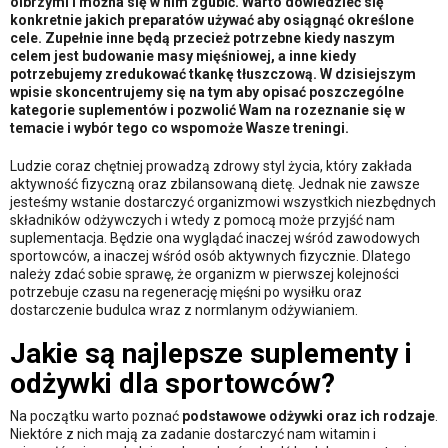
olbrzymi i można się w nim zgubić. Warto dowiedzieć się
konkretnie jakich preparatów używać aby osiągnąć określone
cele. Zupełnie inne będą przecież potrzebne kiedy naszym
celem jest budowanie masy mięśniowej, a inne kiedy
potrzebujemy zredukować tkankę tłuszczową. W dzisiejszym
wpisie skoncentrujemy się na tym aby opisać poszczególne
kategorie suplementów i pozwolić Wam na rozeznanie się w
temacie i wybór tego co wspomoże Wasze treningi.
Ludzie coraz chętniej prowadzą zdrowy styl życia, który zakłada
aktywność fizyczną oraz zbilansowaną dietę. Jednak nie zawsze
jesteśmy wstanie dostarczyć organizmowi wszystkich niezbędnych
składników odżywczych i wtedy z pomocą może przyjść nam
suplementacja. Będzie ona wyglądać inaczej wśród zawodowych
sportowców, a inaczej wśród osób aktywnych fizycznie. Dlatego
należy zdać sobie sprawę, że organizm w pierwszej kolejności
potrzebuje czasu na regenerację mięśni po wysiłku oraz
dostarczenie budulca wraz z normlanym odżywianiem.
Jakie są najlepsze suplementy i
odżywki dla sportowców?
Na początku warto poznać
podstawowe odżywki oraz ich rodzaje
.
Niektóre z nich mają za zadanie dostarczyć nam witamin i