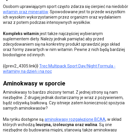
Osobom uprawiającym sport często zdarza się cierpieć na niedobór
witamin oraz minerałów
. Spowodowane jest to przede wszystkim
ich wysokim wykorzystaniem przez organizm oraz wydalaniem
wraz z potem podczas intensywnych wysiłków.
Kompleks witamin
jest także najczęściej wybieranym
suplementem diety. Należy jednak pamiętać aby przed
zdecydowaniem się na konkretny produkt sprawdzić jego skład
oraz formy zawartych w nim witamin. Pewne z nich będą bardziej
biodostępne od innych.
{{prev2_4305:link}}
Trec Multipack Sport Day/Night Formula -
witaminy na dzień i na noc
Aminokwasy w sporcie
Aminokwasy to bardzo złożony temat. Z jednej strony są nam
niezbędne. Z drugiej jednak dostarczamy je wraz z pożywieniem,
bądź odżywką białkową. Czy istnieje zatem konieczność spożycia
samych aminokwasów?
Ma rynku dostępne są
aminokwasy rozgałęzione BCAA
, w skład
których wchodzą
leucyna, izoleucyna oraz walina
. Są one
niezbędne do budowania mięśni, stanowią także aminokwasy