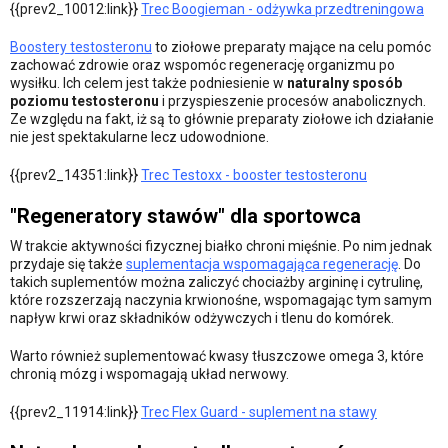
{{prev2_10012:link}}
Trec Boogieman - odżywka przedtreningowa
Boostery testosteronu
to ziołowe preparaty mające na celu pomóc
zachować zdrowie oraz wspomóc regenerację organizmu po
wysiłku. Ich celem jest także podniesienie w
naturalny sposób
poziomu testosteronu
i przyspieszenie procesów anabolicznych.
Ze względu na fakt, iż są to głównie preparaty ziołowe ich działanie
nie jest spektakularne lecz udowodnione.
{{prev2_14351:link}}
Trec Testoxx - booster testosteronu
"Regeneratory stawów" dla sportowca
W trakcie aktywności fizycznej białko chroni mięśnie. Po nim jednak
przydaje się także
suplementacja wspomagająca regenerację
. Do
takich suplementów można zaliczyć chociażby argininę i cytrulinę,
które rozszerzają naczynia krwionośne, wspomagając tym samym
napływ krwi oraz składników odżywczych i tlenu do komórek.
Warto również suplementować kwasy tłuszczowe omega 3, które
chronią mózg i wspomagają układ nerwowy.
{{prev2_11914:link}}
Trec Flex Guard - suplement na stawy