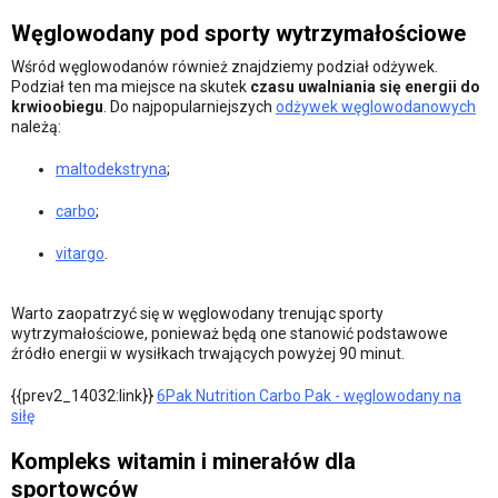
Węglowodany pod sporty wytrzymałościowe
Wśród węglowodanów również znajdziemy podział odżywek.
Podział ten ma miejsce na skutek
czasu uwalniania się energii do
krwioobiegu
. Do najpopularniejszych
odżywek węglowodanowych
należą:
maltodekstryna
;
carbo
;
vitargo
.
Warto zaopatrzyć się w węglowodany trenując sporty
wytrzymałościowe, ponieważ będą one stanowić podstawowe
źródło energii w wysiłkach trwających powyżej 90 minut.
{{prev2_14032:link}}
6Pak Nutrition Carbo Pak - węglowodany na
siłę
Kompleks witamin i minerałów dla
sportowców