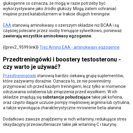
glukogenne co oznacza, że mogą w razie potrzeby być
wykorzystywane jako źródło glukozy. Mogą zatem ochraniać
mięśnie przed katabolizmem w trakcie długich treningów.
EAA
stanowią aminokwasy o szerszym składzie niż BCAA i są
częściej polecane przez osoby trenujące sylwetkowo, ponieważ
zawierają wszystkie aminokwasy egzogenne.
{{prev2_9599:link}}
Trec Amino EAA - aminokwasy egzogenne
Przedtreningówki i boostery testosteronu -
czy warto je używać?
Przedtreningówki
stanowią bardzo ciekawą grupę suplementów,
które zażywamy doraźnie. Oznacza to, że nie powinniśmy
przyjmować ich przed każdym treningiem, lecz tylko w momencie
odczuwania osłabienia lub zmęczenia przed wysiłkiem. W ich
składzie znajdują się
substancje pobudzające
takie jak kofeina,
oraz często dające uczucie pompy mięśniowej arginina lub cytrulina,
a także wywołująca charakterystyczne mrowienie beta-alanina.
Dodatkowo zawsze znajdziemy w nich witaminy, redukujące stres
oksydacyjny przeciwutleniacze takie jak witaminę C i taurynę.